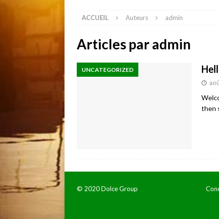
ACCUEIL
Auteurs
admin
Articles par
admin
Hel
UNCATEGORIZED
aoû
Welco
then 
© 2020 Dolce Group
Cond